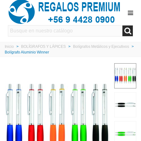
Inicio
>
BOLÍGRAFOS Y LÁPICES
>
Bolígrafos Metálicos y Ejecutivos
>
Bolígrafo Aluminio Winner