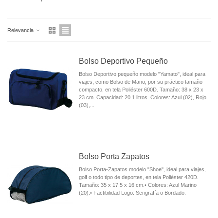
Relevancia
Bolso Deportivo Pequeño
Bolso Deportivo pequeño modelo "Yamato", ideal para
viajes, como Bolso de Mano, por su práctico tamaño
compacto, en tela Poliéster 600D. Tamaño: 38 x 23 x
23 cm. Capacidad: 20.1 litros. Colores: Azul (02), Rojo
(03),...
Bolso Porta Zapatos
Bolso Porta-Zapatos modelo "Shoe", ideal para viajes,
golf o todo tipo de deportes, en tela Poliéster 420D.
Tamaño: 35 x 17.5 x 16 cm.• Colores: Azul Marino
(20).• Factibilidad Logo: Serigrafía o Bordado.