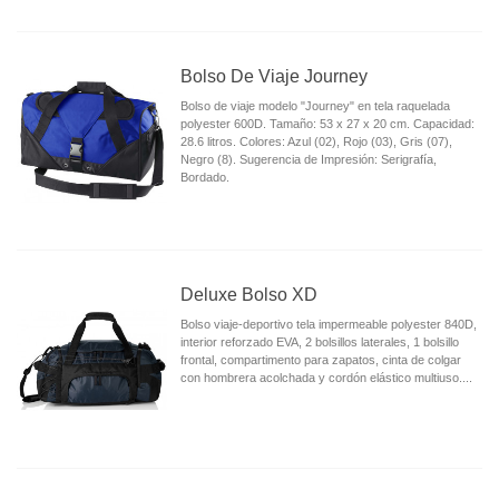
Bolso De Viaje Journey
Bolso de viaje modelo "Journey" en tela raquelada
polyester 600D. Tamaño: 53 x 27 x 20 cm. Capacidad:
28.6 litros. Colores: Azul (02), Rojo (03), Gris (07),
Negro (8). Sugerencia de Impresión: Serigrafía,
Bordado.
Deluxe Bolso XD
Bolso viaje-deportivo tela impermeable polyester 840D,
interior reforzado EVA, 2 bolsillos laterales, 1 bolsillo
frontal, compartimento para zapatos, cinta de colgar
con hombrera acolchada y cordón elástico multiuso....