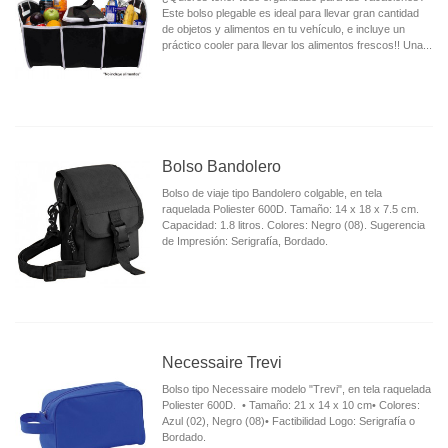
Este bolso plegable es ideal para llevar gran cantidad
de objetos y alimentos en tu vehículo, e incluye un
práctico cooler para llevar los alimentos frescos!! Una...
Bolso Bandolero
Bolso de viaje tipo Bandolero colgable, en tela
raquelada Poliester 600D. Tamaño: 14 x 18 x 7.5 cm.
Capacidad: 1.8 litros. Colores: Negro (08). Sugerencia
de Impresión: Serigrafía, Bordado.
Necessaire Trevi
Bolso tipo Necessaire modelo "Trevi", en tela raquelada
Poliester 600D. • Tamaño: 21 x 14 x 10 cm• Colores:
Azul (02), Negro (08)• Factibilidad Logo: Serigrafía o
Bordado.