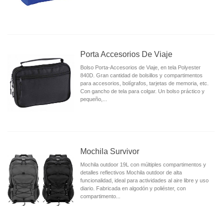
Porta Accesorios De Viaje
Bolso Porta-Accesorios de Viaje, en tela Polyester
840D. Gran cantidad de bolsillos y compartimentos
para accesorios, bolígrafos, tarjetas de memoria, etc.
Con gancho de tela para colgar. Un bolso práctico y
pequeño,...
Mochila Survivor
Mochila outdoor 19L con múltiples compartimentos y
detalles reflectivos Mochila outdoor de alta
funcionalidad, ideal para actividades al aire libre y uso
diario. Fabricada en algodón y poliéster, con
compartimento...