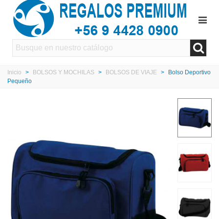
Inicio
>
BOLSOS Y MOCHILAS
>
BOLSOS DE VIAJE
>
Bolso Deportivo
Pequeño