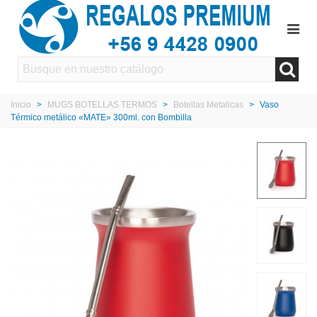
Inicio
>
MUGS BOTELLAS TERMOS
>
Botellas Metalicas
>
Vaso
Térmico metálico «MATE» 300ml. con Bombilla