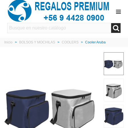
Inicio
>
BOLSOS Y MOCHILAS
>
COOLERS
>
Cooler Aruba