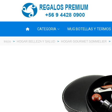
CATEGORIA
MUG BOTELLAS Y TERMOS
Inicio
>
HOGAR BELLEZA Y SALUD
>
HOGAR GOURMET SOMMELIER
>