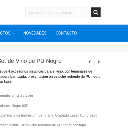
UCTOS
NOVEDADES
CONTACTO
Set de Vino de PU Negro
et de 4 accesorios metálicos para el vino, con terminales de
adera barnizada, presentación en estuche redondo de PU negro
on tapa.
amaño: Ø 14.3 x 4 cm.
olores: Negro (08).
ugerencia de Impresión: Serigrafía, Grabado Láser, Cuño Seco.
resentación: En estuche redondo de PU negro con tapa.