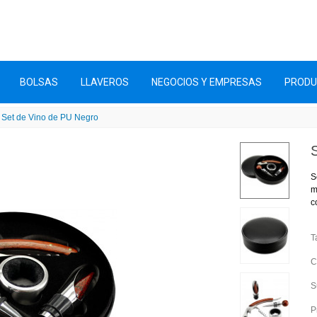
BOLSAS
LLAVEROS
NEGOCIOS Y EMPRESAS
PROD
Set de Vino de PU Negro
S
m
c
T
C
S
P