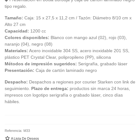
tipo regalo.
Tamaño:
Caja: 15 x 27,5 x 11,2 cm / Tazón: Diámetro 8/10 cm x
Alto 27 cm
Capacidad:
1200 cc
Colores disponibles:
Blanco con mango azul (02), rojo (03),
naranjo (04), negro (08)
Materiales:
Acero inoxidable 304 SS, acero inoxidable 201 SS,
plástico PET Crystal Clear, polipropileno (PP), silicona
Métodos de impresión sugeridos:
Serigrafía, grabado láser
Presentación:
Caja de cartón laminado negro
Despacho:
Despachos a regiones por courier Starken con link de
seguimiento.
Plazo de entrega:
productos sin marca 24 horas,
impresos con logotipo serigrafía o grabado láser, cinco días
hábiles.
Referencia:
M33
A Lista De Deseos