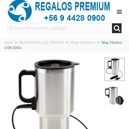
Inicio
>
MUGS BOTELLAS TERMOS
>
Mugs Metálicos
>
Mug Térmico
USB 420cc