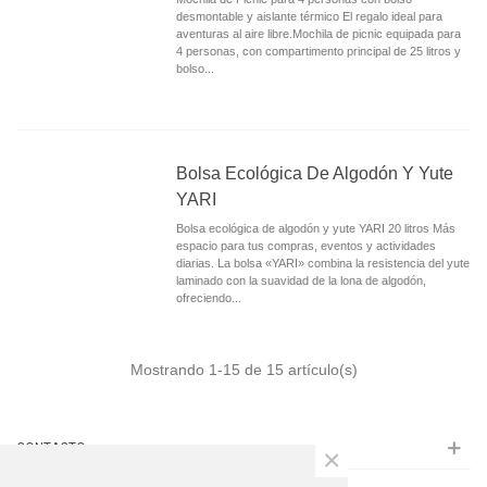
desmontable y aislante térmico El regalo ideal para
aventuras al aire libre.Mochila de picnic equipada para
4 personas, con compartimento principal de 25 litros y
bolso...
Bolsa Ecológica De Algodón Y Yute
YARI
Bolsa ecológica de algodón y yute YARI 20 litros Más
espacio para tus compras, eventos y actividades
diarias. La bolsa «YARI» combina la resistencia del yute
laminado con la suavidad de la lona de algodón,
ofreciendo...
Mostrando
1
-15 de 15 artículo(s)
CONTACTO
×