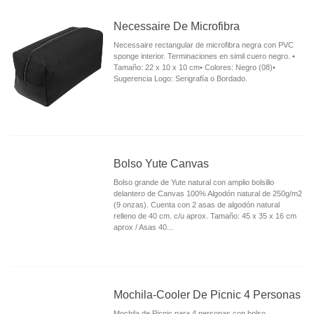
Necessaire De Microfibra
Necessaire rectangular de microfibra negra con PVC
sponge interior. Terminaciones en simil cuero negro. •
Tamaño: 22 x 10 x 10 cm• Colores: Negro (08)•
Sugerencia Logo: Serigrafía o Bordado.
Bolso Yute Canvas
Bolso grande de Yute natural con amplio bolsillo
delantero de Canvas 100% Algodón natural de 250g/m2
(9 onzas). Cuenta con 2 asas de algodón natural
relleno de 40 cm. c/u aprox. Tamaño: 45 x 35 x 16 cm
aprox / Asas 40...
Mochila-Cooler De Picnic 4 Personas
Mochila de Picnic para 4 personas con bolso