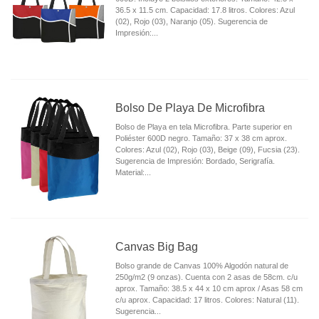
36.5 x 11.5 cm. Capacidad: 17.8 litros. Colores: Azul
(02), Rojo (03), Naranjo (05). Sugerencia de
Impresión:...
Bolso De Playa De Microfibra
Bolso de Playa en tela Microfibra. Parte superior en
Poliéster 600D negro. Tamaño: 37 x 38 cm aprox.
Colores: Azul (02), Rojo (03), Beige (09), Fucsia (23).
Sugerencia de Impresión: Bordado, Serigrafía.
Material:...
Canvas Big Bag
Bolso grande de Canvas 100% Algodón natural de
250g/m2 (9 onzas). Cuenta con 2 asas de 58cm. c/u
aprox. Tamaño: 38.5 x 44 x 10 cm aprox / Asas 58 cm
c/u aprox. Capacidad: 17 litros. Colores: Natural (11).
Sugerencia...