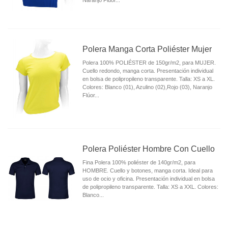
Naranjo Flúor...
Polera Manga Corta Poliéster Mujer
Polera 100% POLIÉSTER de 150gr/m2, para MUJER.
Cuello redondo, manga corta. Presentación individual
en bolsa de polipropileno transparente. Talla: XS a XL.
Colores: Blanco (01), Azulino (02),Rojo (03), Naranjo
Flúor...
Polera Poliéster Hombre Con Cuello
Fina Polera 100% poliéster de 140gr/m2, para
HOMBRE. Cuello y botones, manga corta. Ideal para
uso de ocio y oficina. Presentación individual en bolsa
de polipropileno transparente. Talla: XS a XXL. Colores:
Blanco...