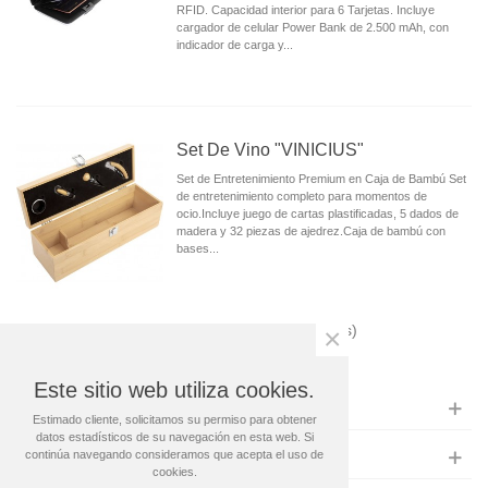
RFID. Capacidad interior para 6 Tarjetas. Incluye
cargador de celular Power Bank de 2.500 mAh, con
indicador de carga y...
Set De Vino "VINICIUS"
Set de Entretenimiento Premium en Caja de Bambú Set
de entretenimiento completo para momentos de
ocio.Incluye juego de cartas plastificadas, 5 dados de
madera y 32 piezas de ajedrez.Caja de bambú con
bases...
Mostrando
1
-11 de 11 artículo(s)
×
Este sitio web utiliza cookies.
CONTACTO
Estimado cliente, solicitamos su permiso para obtener
datos estadísticos de su navegación en esta web. Si
continúa navegando consideramos que acepta el uso de
INFORMACIÓN
cookies.