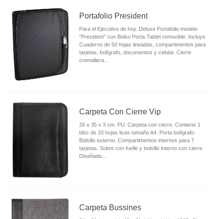
Portafolio President
Para el Ejecutivo de hoy. Deluxe Portafolio modelo
"President" con Bolso Porta-Tablet removible. Incluye
Cuaderno de 50 hojas lineadas, compartimentos para
tarjetas, bolígrafo, documentos y celular. Cierre
cremallera....
Carpeta Con Cierre Vip
26 x 35 x 3 cm. PU. Carpeta con cierre. Contiene 1
bloc de 20 hojas lisas tamaño A4. Porta bolígrafo.
Bolsillo externo. Compartimentos internos para 7
tarjetas. Sobre con fuelle y bolsillo interno con cierre.
Diseñada...
Carpeta Bussines