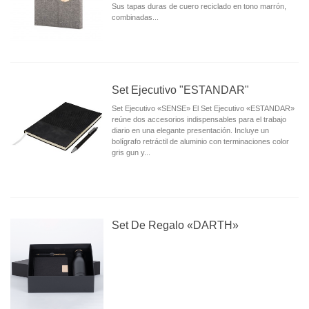
Sus tapas duras de cuero reciclado en tono marrón,
combinadas...
Set Ejecutivo "ESTANDAR"
Set Ejecutivo «SENSE» El Set Ejecutivo «ESTANDAR»
reúne dos accesorios indispensables para el trabajo
diario en una elegante presentación. Incluye un
bolígrafo retráctil de aluminio con terminaciones color
gris gun y...
Set De Regalo «DARTH»