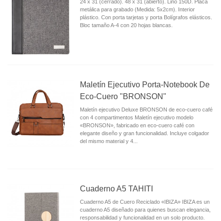
24 x 31 (cerrado). 48 x 31 (abierto). Lino 150D. Placa
metálica para grabado (Medida: 5x2cm). Interior
plástico. Con porta tarjetas y porta Bolígrafos elásticos.
Bloc tamaño A-4 con 20 hojas blancas.
Maletín Ejecutivo Porta-Notebook De
Eco-Cuero "BRONSON"
Maletín ejecutivo Deluxe BRONSON de eco-cuero café
con 4 compartimentos Maletín ejecutivo modelo
«BRONSON», fabricado en eco-cuero café con
elegante diseño y gran funcionalidad. Incluye colgador
del mismo material y 4...
Cuaderno A5 TAHITI
Cuaderno A5 de Cuero Reciclado «IBIZA» IBIZA es un
cuaderno A5 diseñado para quienes buscan elegancia,
responsabilidad y funcionalidad en un solo producto.