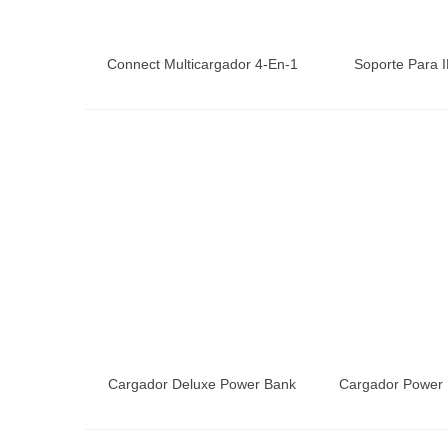
Connect Multicargador 4-En-1
Soporte Para I
Cargador Deluxe Power Bank
Cargador Power 
8400mAh
5200