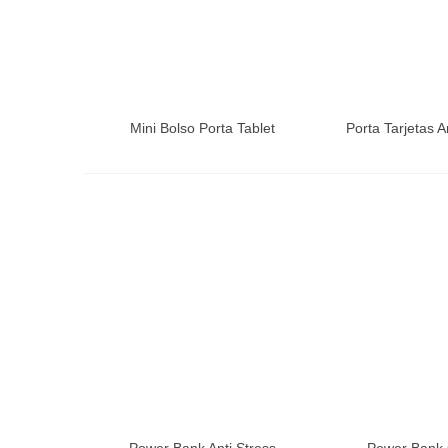
Mini Bolso Porta Tablet
Porta Tarjetas A
RFID Con P
Power Bank Anti Stress
Power Bank