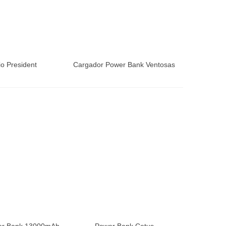
io President
Cargador Power Bank Ventosas
er Bank 13000mAh
Power Bank Cetus