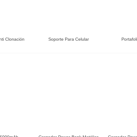
nti Clonación
Soporte Para Celular
Portafol
ower Bank
 6000mAh
Cargador Power Bank Metálico
Cargador Pow