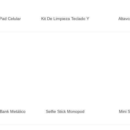
Pad Celular
Kit De Limpieza Teclado Y
Altav
Pantalla
Bank Metálico
Selfie Stick Monopod
Mini S
mAh