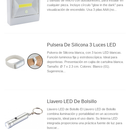
2 bandas de velcro con autoadhesivo, para instalar en
cualquier pieza. Incluye círculo "glow in the dark" para
visualización de encendido. Usa 3 pilas AAA (no...
Pulsera De Silicona 3 Luces LED
Pulsera de Silicona blanca, con 3 luces LED blancas.
Función luminosa fija y estroboscópica. Ideal para
deportistas. Presentación en cajita de cartulina blanca.
Tamaño: Ø 7 x 2.3 cm. Colores: Blanco (01).
Sugerencia...
Llavero LED De Bolsillo
Llavero LED de Bolsillo El Llavero LED de Bolsillo
combina iluminación y portabilidad en un accesorio
compacto, ideal para el uso diario. Su linterna LED
integrada proporciona una práctica fuente de luz para
buscar...