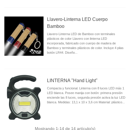
Llavero-Linterna LED Cuerpo
Bamboo
Llavero-Linterna LED de Bamboo con terminales
plásticos de color Llavero con linterna LED
incorporada, fabricado con cuerpo de madera de
Bamboo y terminales plásticos de color. Incluye 4 pilas
botón LR44. Diseño...
LINTERNA "Hand Light"
Compacta y funcional. Linterna con 8 luces LED más 1
LED blanca. Posee manija con botón: primera presión
enciende las 8 luces, segunda presión activa la luz LED
blanca. Medidas: 13,1 x 10 x 3,6 cm Material: plástico...
Mostrando
1
-14 de 14 artículo(s)