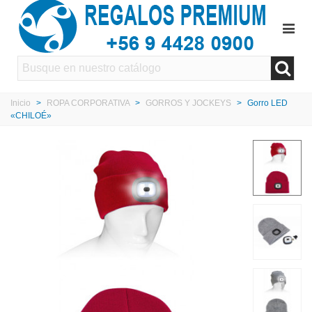
Inicio
>
ROPA CORPORATIVA
>
GORROS Y JOCKEYS
>
Gorro LED
«CHILOÉ»