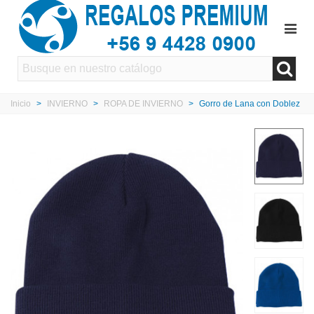
Inicio
>
INVIERNO
>
ROPA DE INVIERNO
>
Gorro de Lana con Doblez