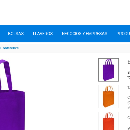
BOLSAS
LLAVEROS
NEGOCIOS Y EMPRESAS
PROD
e Conference
B
"
T
C
(
M
C
M