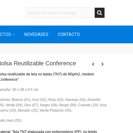
UCTOS
NOVEDADES
CONTACTO
Bolsa Reutilizable Conference
olsa reutilizable de tela no tejida (TNT) de 80g/m2, modelo
Conference".
amaño: 30 x 38 x 8.5 cm
olores: Blanco (01), Azul (02), Rojo (03), Naranjo (04), Amarillo
05), Verde (06), Gris (07), Negro (08), Beige (09), Celeste (19), Azul
arino (20), Morado (25), Verde Pistacho (45),
afé claro (55).
aterial: Tela TNT elaborada con polipropileno (PP), no tejido