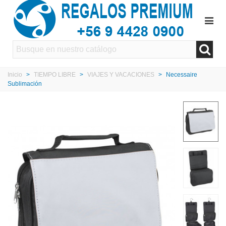
Inicio
>
TIEMPO LIBRE
>
VIAJES Y VACACIONES
>
Necessaire
Sublimación