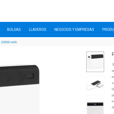
BOLSAS
LLAVEROS
NEGOCIOS Y EMPRESAS
PROD
k 10000 mAh
a
e
s
t
p
s
d