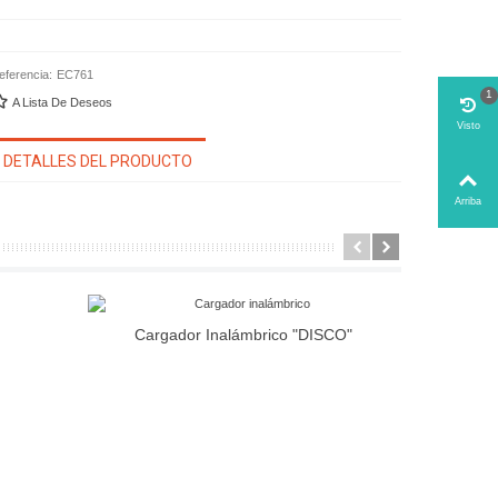
eferencia:
EC761
1
A Lista De Deseos
Visto
DETALLES DEL PRODUCTO
Arriba
Cargador Inalámbrico "DISCO"
Carga