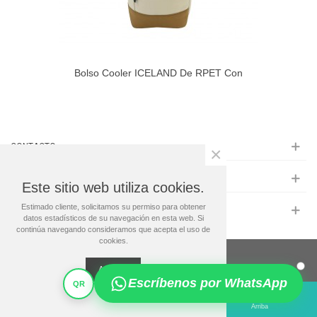
Bolso Cooler ICELAND De RPET Con
Interior Térmico 8,5L
CONTACTO
×
INFORMACIÓN
Este sitio web utiliza cookies.
Estimado cliente, solicitamos su permiso para obtener
MAS INFO
datos estadísticos de su navegación en esta web. Si
continúa navegando consideramos que acepta el uso de
cookies.
© 2024 Regalos Premium
Aceptar
Escríbenos por WhatsApp
QR
1
Ajustes
Visto
Arriba