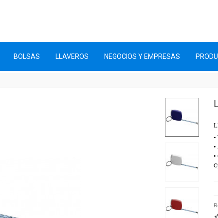
BOLSAS
LLAVEROS
NEGOCIOS Y EMPRESAS
PROD
L
•
•
•
C
R