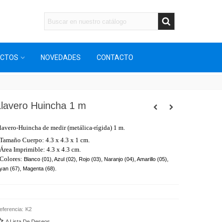
UCTOS
NOVEDADES
CONTACTO
Llavero Huincha 1 m
lavero-Huincha de medir (metálica-rígida) 1 m.
 Tamaño Cuerpo: 4.3 x 4.3 x 1 cm.
 Área Imprimible: 4.3 x 4.3 cm.
 Colores:
Blanco (01), Azul (02), Rojo (03), Naranjo (04), Amarillo (05),
yan (67), Magenta (68).
eferencia:
K2
A Lista De Deseos