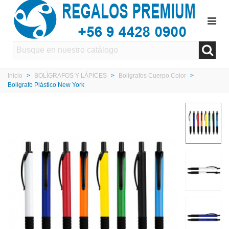
Inicio
>
BOLÍGRAFOS Y LÁPICES
>
Bolígrafos Cuerpo Color
>
Bolígrafo Plástico New York